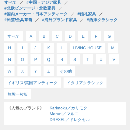
すべて
#中国・アジア家具
#北欧ビンテージ・北欧家具
#国内メーカー・日本アンティーク
#婚礼家具
#民芸/金具箪笥
#海外ブランド家具
#西洋クラシック
すべて
A
B
C
D
E
F
G
H
I
J
K
L
LIVING HOUSE
M
N
O
P
Q
R
S
T
U
V
W
X
Y
Z
その他
イギリス/英国アンティーク
イタリアクラシック
無垢一枚板
《人気のブランド》
Karimoku／カリモク
Maruni／マルニ
DREXEL／ドレクセル