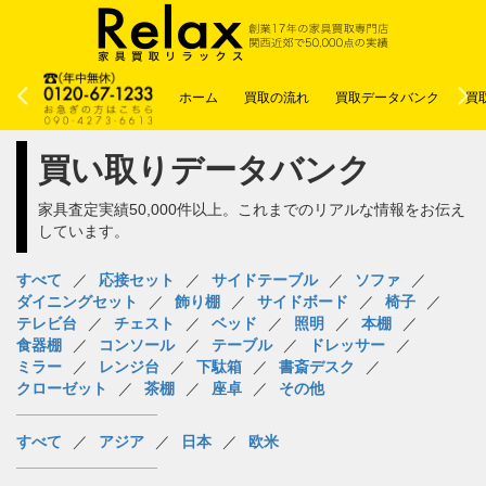
ホーム
買取の流れ
買取データバンク
買
買い取りデータバンク
家具査定実績50,000件以上。これまでのリアルな情報をお伝え
しています。
すべて
応接セット
サイドテーブル
ソファ
ダイニングセット
飾り棚
サイドボード
椅子
テレビ台
チェスト
ベッド
照明
本棚
食器棚
コンソール
テーブル
ドレッサー
ミラー
レンジ台
下駄箱
書斎デスク
クローゼット
茶棚
座卓
その他
すべて
アジア
日本
欧米