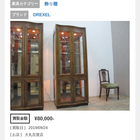
飾り棚
家具カテゴリー
DREXEL
ブランド
¥80,000-
買取金額
[ 買取日 ]
2019/09/24
[ お店 ]
大丸百貨店