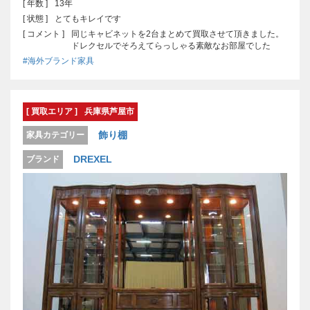
[ 年数 ]
13年
[ 状態 ]
とてもキレイです
[ コメント ]
同じキャビネットを2台まとめて買取させて頂きました。
ドレクセルでそろえてらっしゃる素敵なお部屋でした
#海外ブランド家具
[ 買取エリア ]
兵庫県芦屋市
飾り棚
家具カテゴリー
DREXEL
ブランド