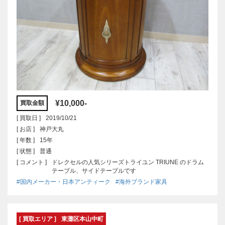
¥10,000-
買取金額
[ 買取日 ]
2019/10/21
[ お店 ]
神戸大丸
[ 年数 ]
15年
[ 状態 ]
普通
[ コメント ]
ドレクセルの人気シリーズトライユン TRIUNE のドラム
テーブル、サイドテーブルです
#国内メーカー・日本アンティーク
#海外ブランド家具
[ 買取エリア ]
東灘区本山中町