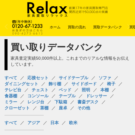
ホーム
買取の流れ
買取データバンク
買
買い取りデータバンク
家具査定実績50,000件以上。これまでのリアルな情報をお伝え
しています。
すべて
応接セット
サイドテーブル
ソファ
ダイニングセット
飾り棚
サイドボード
椅子
テレビ台
チェスト
ベッド
照明
本棚
食器棚
コンソール
テーブル
ドレッサー
ミラー
レンジ台
下駄箱
書斎デスク
クローゼット
茶棚
座卓
その他
すべて
アジア
日本
欧米