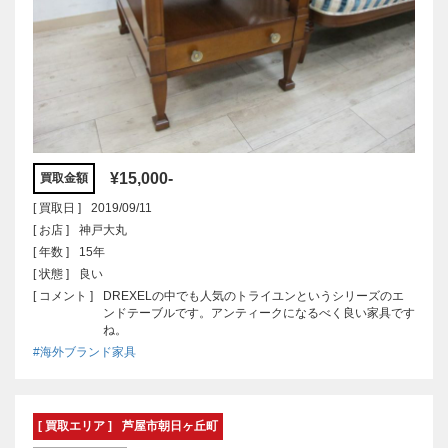
¥15,000-
買取金額
[ 買取日 ]
2019/09/11
[ お店 ]
神戸大丸
[ 年数 ]
15年
[ 状態 ]
良い
[ コメント ]
DREXELの中でも人気のトライユンというシリーズのエ
ンドテーブルです。アンティークになるべく良い家具です
ね。
#海外ブランド家具
[ 買取エリア ]
芦屋市朝日ヶ丘町