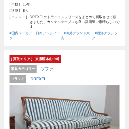
[ 年数 ]
15年
[ 状態 ]
良い
[ コメント ]
DREXELのトライユンシリーズをまとめて買取させて頂
きました、カクテルテーブルも良い雰囲気で素晴らしいで
す
#国内メーカー・日本アンティー
#海外ブランド家
#西洋クラシッ
ク
具
ク
[ 買取エリア ]
東灘区本山中町
ソファ
家具カテゴリー
DREXEL
ブランド