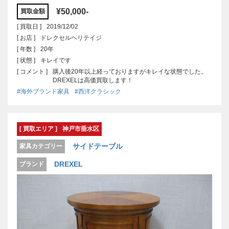
¥50,000-
買取金額
[ 買取日 ]
2019/12/02
[ お店 ]
ドレクセルヘリテイジ
[ 年数 ]
20年
[ 状態 ]
キレイです
[ コメント ]
購入後20年以上経っておりますがキレイな状態でした。
DREXELは高価買取します！
#海外ブランド家具
#西洋クラシック
[ 買取エリア ]
神戸市垂水区
サイドテーブル
家具カテゴリー
DREXEL
ブランド