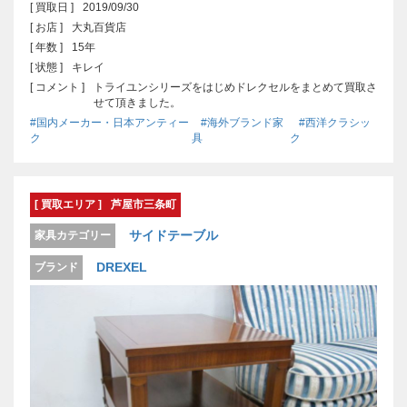
[ 買取日 ]
2019/09/30
[ お店 ]
大丸百貨店
[ 年数 ]
15年
[ 状態 ]
キレイ
[ コメント ]
トライユンシリーズをはじめドレクセルをまとめて買取さ
せて頂きました。
#国内メーカー・日本アンティー
#海外ブランド家
#西洋クラシッ
ク
具
ク
[ 買取エリア ]
芦屋市三条町
サイドテーブル
家具カテゴリー
DREXEL
ブランド