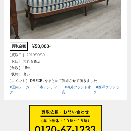
¥50,000-
買取金額
[ 買取日 ]
2019/09/30
[ お店 ]
大丸百貨店
[ 年数 ]
15年
[ 状態 ]
良い
[ コメント ]
DREXELをまとめて買取させて頂きました
#国内メーカー・日本アンティー
#海外ブランド家
#西洋クラシッ
ク
具
ク