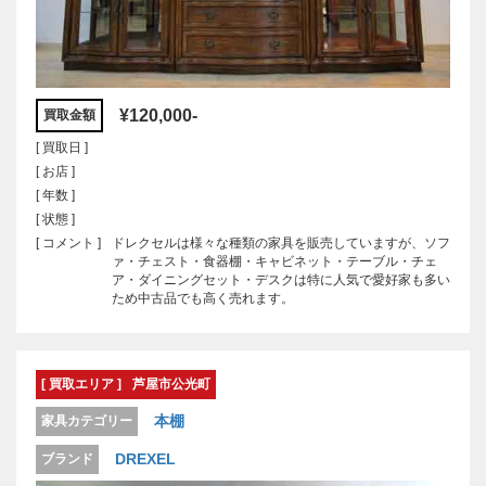
¥120,000-
買取金額
[ 買取日 ]
[ お店 ]
[ 年数 ]
[ 状態 ]
[ コメント ]
ドレクセルは様々な種類の家具を販売していますが、ソフ
ァ・チェスト・食器棚・キャビネット・テーブル・チェ
ア・ダイニングセット・デスクは特に人気で愛好家も多い
ため中古品でも高く売れます。
[ 買取エリア ]
芦屋市公光町
本棚
家具カテゴリー
DREXEL
ブランド