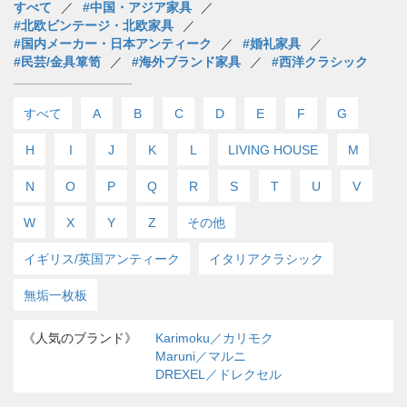
すべて
#中国・アジア家具
#北欧ビンテージ・北欧家具
#国内メーカー・日本アンティーク
#婚礼家具
#民芸/金具箪笥
#海外ブランド家具
#西洋クラシック
すべて
A
B
C
D
E
F
G
H
I
J
K
L
LIVING HOUSE
M
N
O
P
Q
R
S
T
U
V
W
X
Y
Z
その他
イギリス/英国アンティーク
イタリアクラシック
無垢一枚板
《人気のブランド》
Karimoku／カリモク
Maruni／マルニ
DREXEL／ドレクセル