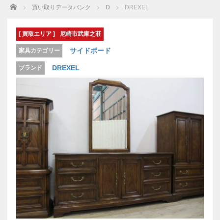
Home
買い取りデータバンク
D
DREXEL
[ 買取エリア ]
尼崎市武庫之荘
サイドボード
家具カテゴリー
DREXEL
ブランド