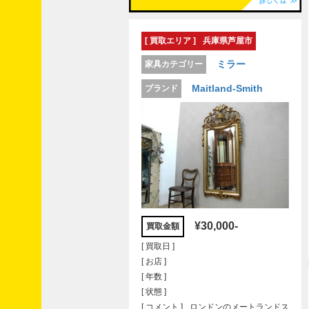
[ 買取エリア ]
兵庫県芦屋市
ミラー
家具カテゴリー
Maitland-Smith
ブランド
¥30,000-
買取金額
[ 買取日 ]
[ お店 ]
[ 年数 ]
[ 状態 ]
[ コメント ]
ロンドンのメートランドス