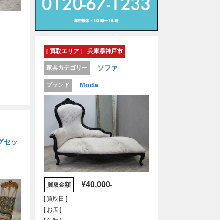
[ 買取エリア ]
兵庫県神戸市
ソファ
家具カテゴリー
Moda
ブランド
グセッ
¥40,000-
買取金額
[ 買取日 ]
[ お店 ]