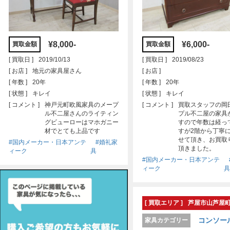
¥8,000-
¥6,000-
買取金額
買取金額
[ 買取日 ]
2019/10/13
[ 買取日 ]
2019/08/23
[ お店 ]
地元の家具屋さん
[ お店 ]
[ 年数 ]
20年
[ 年数 ]
20年
[ 状態 ]
キレイ
[ 状態 ]
キレイ
[ コメント ]
神戸元町欧風家具のメープ
[ コメント ]
買取スタッフの岡
ル不二屋さんのライティン
プル不二屋の家具
グビューローはマホガニー
すので年数は経っ
材でとても上品です
すが2階から丁寧
せて頂き、お買取
#国内メーカー・日本アンテ
#婚礼家
頂きました。
ィーク
具
#国内メーカー・日本アンテ
ィーク
具
[ 買取エリア ]
芦屋市山芦屋
コンソー
家具カテゴリー