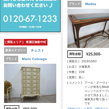
Medea
ブランド
[ 買取エリア ]
東灘区御影中町
チェスト
家具カテゴリー
¥25,000-
買取金額
Mario Colciago
ブランド
[ 買取日 ]
2019/10/03
[ お店 ]
大塚家具
[ 年数 ]
15年
[ 状態 ]
良い
[ コメント ]
アール・ヌーヴォ
インが有名なMed
コンソールテーブ
させて頂きました。
塚家具が取り扱う
です
#海外ブランド家具
#西洋クラ