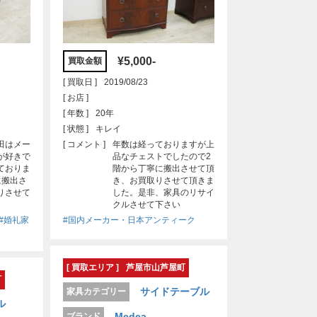
¥5,000-
買取金額
[ 買取日 ]
2019/08/23
[ お店 ]
[ 年数 ]
20年
[ 状態 ]
キレイ
田はメー
[ コメント ]
年数は経っておりますが上
が好きで
品なチェストでしたので2
ておりま
階から丁寧に搬出させて頂
に搬出さ
き、お買取りさせて頂きま
りさせて
した。是非、家具のリサイ
クルさせて下さい
#婚礼家
#国内メーカー・日本アンティーク
[ 買取エリア ]
芦屋市山芦屋町
町
サイドテーブル
家具カテゴリー
ル
Medea
ブランド