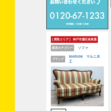
ン
ク
紹
介
[ 買取エリア ]
神戸市灘区高尾通
ソファ
家具カテゴリー
MARUNI マルニ木
ブランド
工