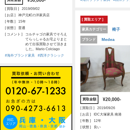
¥50,000-
買取金額
[ 買取日 ]
2019/09/02
[ お店 ]
神戸元町の洋家具店
[ 買取エリア ]
[ 年数 ]
15年
[ 状態 ]
普通
椅子
家具カテゴリー
[ コメント ]
コルチャゴの家具でそろえ
てらっしゃるお宅よりまと
Medea
ブランド
めて出張買取させて頂きま
した。Mario Colciago
#海外ブランド家具
#西洋クラシック
¥20,000-
買取金額
[ 買取日 ]
2019/09/26
[ お店 ]
IDC大塚家具 南港
[ 年数 ]
12年
[ 状態 ]
良い