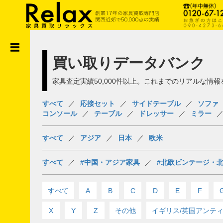
買い取りデータバンク
家具査定実績50,000件以上。これまでのリアルな情
ホーム
すべて
応接セット
サイドテーブル
ソファ
買取の流れ
コンソール
テーブル
ドレッサー
ミラー
買取データバンク
買取レポート
すべて
アジア
日本
欧米
家具コラム
すべて
#中国・アジア家具
#北欧ビンテージ・
リラックスの家具橋渡し
倉庫販売について
すべて
A
B
C
D
E
F
不動産業者様へ
X
Y
Z
その他
イギリス/英国アンテ
会社概要