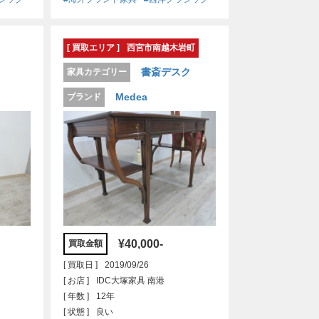
[ 買取エリア ]
西宮市南越木岩町
書斎デスク
家具カテゴリー
Medea
ブランド
¥40,000-
買取金額
[ 買取日 ]
2019/09/26
[ お店 ]
IDC大塚家具 南港
[ 年数 ]
12年
[ 状態 ]
良い