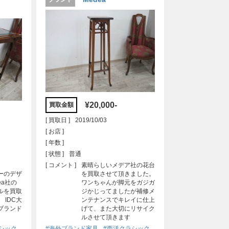
¥20,000-
買取金額
[ 買取日 ]
2019/10/03
[ お店 ]
[ 年数 ]
[ 状態 ]
普通
[ コメント ]
素晴らしいメデア社の花台
ーのデザ
を買取させて頂きました。
ea社の
ワンちゃんが脚元をガジガ
ルを買取
ジかじってましたが補修メ
 IDC大
ンテナンスでキレイに仕上
ブランド
げて、また大切にリサイク
ルさせて頂きます
シック
#海外ブランド家具
#西洋クラシック