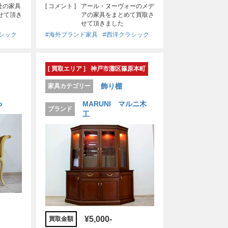
A社の家具
[ コメント ]
アール・ヌーヴォーのメデ
せて頂き
アの家具をまとめて買取さ
せて頂きました
シック
#海外ブランド家具
#西洋クラシック
[ 買取エリア ]
神戸市灘区篠原本町
飾り棚
家具カテゴリー
o
MARUNI マルニ木
ブランド
工
¥5,000-
買取金額