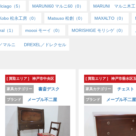
olciago（5）
MARUNI60 マルニ60（0）
MARUNI マルニ木工
a Kobo 松永工房（0）
Matsuso 松創（0）
MAXALTO（0）
ural（1）
moooi モーイ（0）
MORISHIGE モリシゲ（0）
ni／マルニ
DREXEL／ドレクセル
[ 買取エリア ]
神戸市中央区
[ 買取エリア ]
神戸市垂水区
書斎デスク
チェスト
家具カテゴリー
家具カテゴリー
メープル不二屋
メープル不二屋
ブランド
ブランド