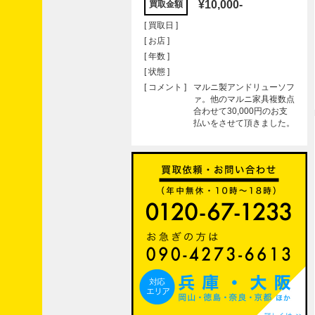
¥10,000-
買取金額
[ 買取日 ]
[ お店 ]
[ 年数 ]
[ 状態 ]
[ コメント ]
マルニ製アンドリューソフ
ァ。他のマルニ家具複数点
合わせて30,000円のお支
払いをさせて頂きました。