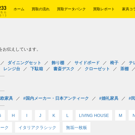
ホーム
買取の流れ
買取データバンク
買取レポート
家具コ
報をお伝えしています。
ダイニングセット
飾り棚
サイドボード
椅子
テ
レンジ台
下駄箱
書斎デスク
クローゼット
茶棚
北欧家具
#国内メーカー・日本アンティーク
#婚礼家具
#
G
H
I
J
K
L
LIVING HOUSE
M
ィーク
イタリアクラシック
無垢一枚板