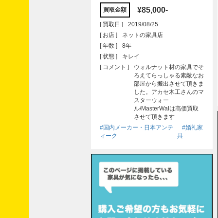
界
構
¥85,000-
買取金額
造
[ 買取日 ]
2019/08/25
論
[ お店 ]
ネットの家具店
旅立
[ 年数 ]
8年
った
家具
[ 状態 ]
キレイ
は、
[ コメント ]
ウォルナット材の家具でそ
今こ
ろえてらっしゃる素敵なお
んな
部屋から搬出させて頂きま
ふう
した。アカセ木工さんのマ
に。
スターウォー
ル/MasterWalは高価買取
目利
させて頂きます
きな
対
#国内メーカー・日本アンテ
#婚礼家
談、
ィーク
具
ガテ
ンな
対談
買
取
デ
ー
タ
バ