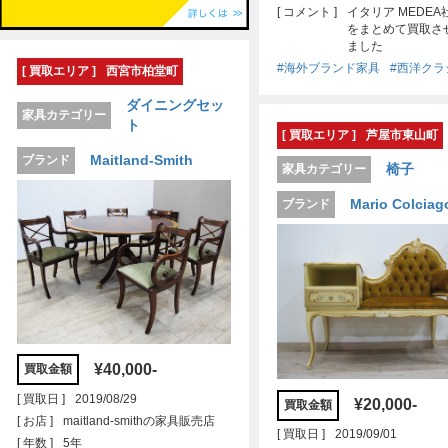
[ コメント ]
イタリア MEDE
をまとめて買取さ
ました
#海外ブランド家具
#西洋クラ
[ 買取エリア ]
西宮市柏堂町
ダイニングセッ
家具カテゴリー
ト
[ 買取エリア ]
芦屋市東山町
Maitland-Smith
ブランド
椅子
家具カテゴリー
Mario Colciag
ブランド
¥40,000-
買取金額
[ 買取日 ]
2019/08/29
¥20,000-
買取金額
[ お店 ]
maitland-smithの家具販売店
[ 買取日 ]
2019/09/01
[ 年数 ]
5年