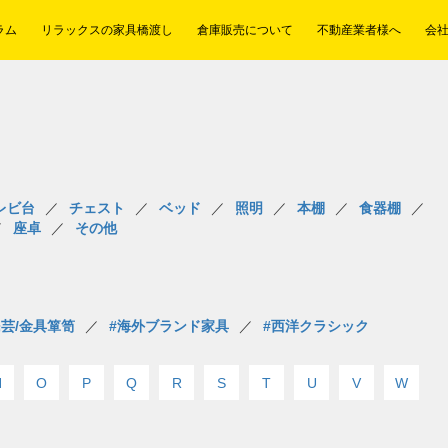
ラム
リラックスの家具橋渡し
倉庫販売について
不動産業者様へ
会
レビ台
チェスト
ベッド
照明
本棚
食器棚
座卓
その他
民芸/金具箪笥
#海外ブランド家具
#西洋クラシック
N
O
P
Q
R
S
T
U
V
W