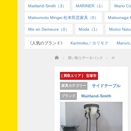
Maitland-Smith（3）
MARINER（1）
Mario C
カ
Matsumoto Mingei 松本民芸家具（0）
Matsunag
テ
ゴ
リ
Mis en Demeure（0）
Moda（1）
Momo Nat
ー
TOPICS
《人気のブランド》
Karimoku／カリモク
Maru
“買い
取
Home
買い取りデータバンク
M
る”だ
けじ
ゃな
いレ
[ 買取エリア ]
宝塚市
ポー
ト
サイドテーブル
家具カテゴリー
お
Maitland-Smith
ブランド
知
ら
せ
こん
な家
具買
い取