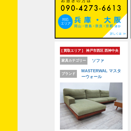
家
具
リ
ラ
ッ
ク
ス
大
切
な
[ 買取エリア ]
神戸市西区 西神中央
家
ソファ
家具カテゴリー
具
を
リ
MASTERWAL マスタ
ブランド
メ
ーウォール
イ
ク
家具
は世
界
だ。
家
具
業