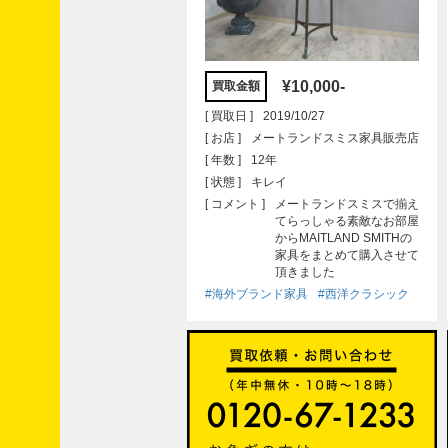
りた
いで
す。
リラ
¥10,000-
買取金額
ック
スの
[ 買取日 ]
2019/10/27
SDGs
[ お店 ]
メートランドスミス家具販売店
リラ
[ 年数 ]
12年
ック
[ 状態 ]
キレイ
スの
家具
[ コメント ]
メートランドスミスで揃え
橋渡
てらっしゃる素敵なお部屋
し。
からMAITLAND SMITHの
家具をまとめて購入させて
修
頂きました
理
#海外ブランド家具
#西洋クラシック
フ
ォ
ト
レ
ポ
ー
ト
別
冊