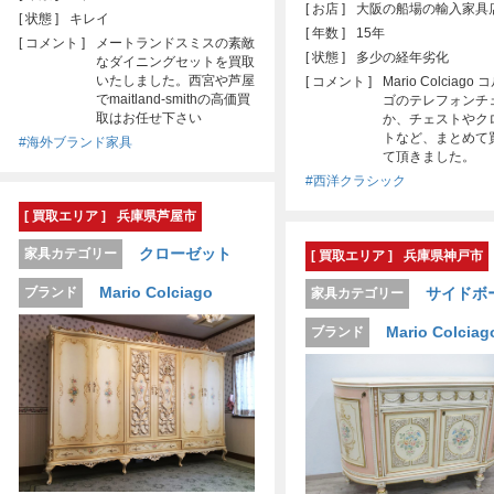
[ お店 ]
大阪の船場の輸入家具
[ 状態 ]
キレイ
[ 年数 ]
15年
[ コメント ]
メートランドスミスの素敵
[ 状態 ]
多少の経年劣化
なダイニングセットを買取
いたしました。西宮や芦屋
[ コメント ]
Mario Colciago
でmaitland-smithの高価買
ゴのテレフォンチ
取はお任せ下さい
か、チェストやク
トなど、まとめて
#海外ブランド家具
て頂きました。
#西洋クラシック
[ 買取エリア ]
兵庫県芦屋市
クローゼット
家具カテゴリー
[ 買取エリア ]
兵庫県神戸市
Mario Colciago
ブランド
サイドボ
家具カテゴリー
Mario Colciag
ブランド