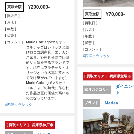
¥200,000-
買取金額
¥70,000-
買取金額
[ 買取日 ]
[ お店 ]
[ 買取日 ]
[ 年数 ]
[ お店 ]
[ 状態 ]
[ 年数 ]
[ コメント ]
Mario Colciago/マリオ・
[ 状態 ]
コルチャゴはシリックと並
[ コメント ]
びロココ調家具、エレガン
#西洋クラシック
ス家具、姫家具分野で圧倒
的な人気を誇るブランドで
す。現在はフラテッリ・オ
リッジという名称に変わっ
[ 買取エリア ]
兵庫県宝塚市
て受け継がれていますが、
Mario Colciago/マリオ・
ダイニン
コルチャゴの時代に作られ
家具カテゴリー
ト
た作品は更に価値の高いも
のになっています。
Medea
ブランド
#西洋クラシック
[ 買取エリア ]
兵庫県神戸市