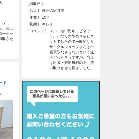
店
[ 買取日 ]
[ お店 ]
神戸の家具屋
[ 年数 ]
10年
 コルチャ
[ 状態 ]
キレイ
ェアのほ
[ コメント ]
マルニ地中海キャビネッ
ローゼッ
ト。かなり大型のキャビネ
買取させ
ットでしたので一般的なリ
サイクルショップさんは出
張買取なさらないという返
事だったそうですが、当店
は出張・搬出無料の上、買
い取りさせて頂きました。
ード
o