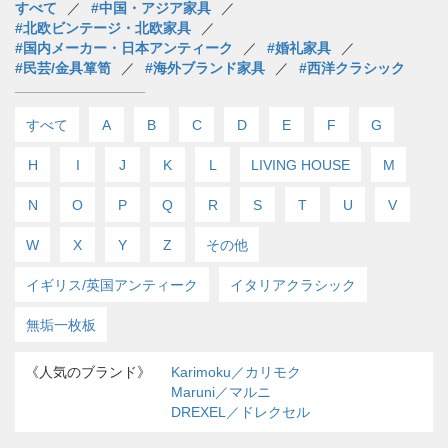
すべて
#中国・アジア家具
#北欧ビンテージ・北欧家具
#国内メーカー・日本アンティーク
#婚礼家具
#民芸/金具箪笥
#海外ブランド家具
#西洋クラシック
すべて
A
B
C
D
E
F
G
H
I
J
K
L
LIVING HOUSE
M
N
O
P
Q
R
S
T
U
V
W
X
Y
Z
その他
イギリス/英国アンティーク
イタリアクラシック
無垢一枚板
《人気のブランド》
Karimoku／カリモク
Maruni／マルニ
DREXEL／ドレクセル