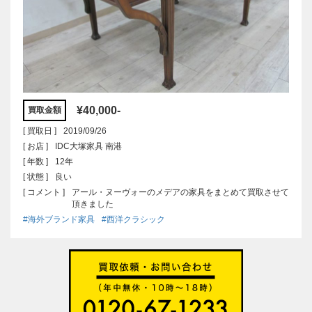
¥40,000-
買取金額
[ 買取日 ]
2019/09/26
[ お店 ]
IDC大塚家具 南港
[ 年数 ]
12年
[ 状態 ]
良い
[ コメント ]
アール・ヌーヴォーのメデアの家具をまとめて買取させて
頂きました
#海外ブランド家具
#西洋クラシック