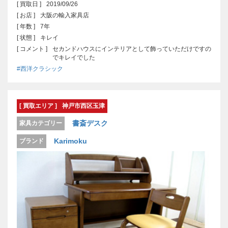
[ 買取日 ]
2019/09/26
[ お店 ]
大阪の輸入家具店
[ 年数 ]
7年
[ 状態 ]
キレイ
[ コメント ]
セカンドハウスにインテリアとして飾っていただけですの
でキレイでした
#西洋クラシック
[ 買取エリア ]
神戸市西区玉津
書斎デスク
家具カテゴリー
Karimoku
ブランド