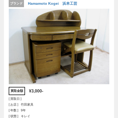
Hamamoto Kogei 浜本工芸
ブランド
¥3,000-
買取金額
[ 買取日 ]
[ お店 ]
竹田家具
[ 年数 ]
9年
[ 状態 ]
キレイ