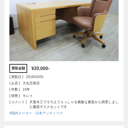
¥20,000-
買取金額
[ 買取日 ]
2019/10/31
[ お店 ]
大丸百貨店
[ 年数 ]
10年
[ 状態 ]
キレイ
[ コメント ]
天童木工でそろえてらっしゃる素敵な書斎から買受しまし
た書斎デスクセットです
#国内メーカー・日本アンティーク