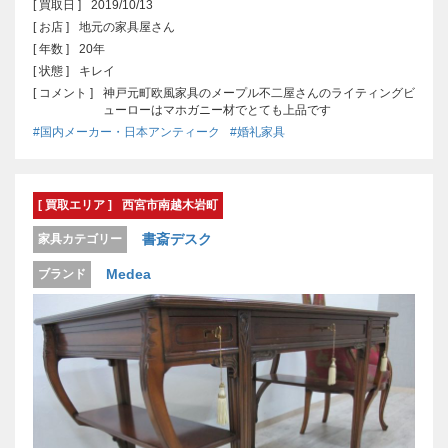
[ 買取日 ]
2019/10/13
[ お店 ]
地元の家具屋さん
[ 年数 ]
20年
[ 状態 ]
キレイ
[ コメント ]
神戸元町欧風家具のメープル不二屋さんのライティングビ
ューローはマホガニー材でとても上品です
#国内メーカー・日本アンティーク
#婚礼家具
[ 買取エリア ]
西宮市南越木岩町
書斎デスク
家具カテゴリー
Medea
ブランド