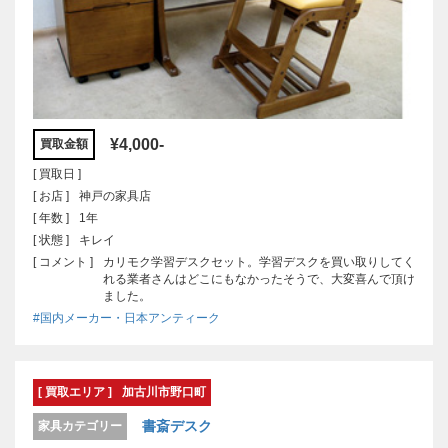
¥4,000-
買取金額
[ 買取日 ]
[ お店 ]
神戸の家具店
[ 年数 ]
1年
[ 状態 ]
キレイ
[ コメント ]
カリモク学習デスクセット。学習デスクを買い取りしてく
れる業者さんはどこにもなかったそうで、大変喜んで頂け
ました。
#国内メーカー・日本アンティーク
[ 買取エリア ]
加古川市野口町
書斎デスク
家具カテゴリー