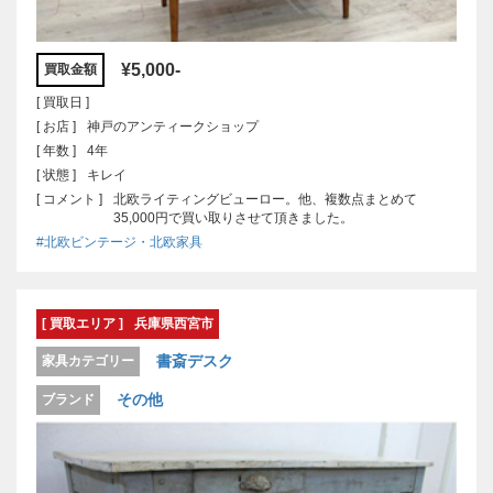
¥5,000-
買取金額
[ 買取日 ]
[ お店 ]
神戸のアンティークショップ
[ 年数 ]
4年
[ 状態 ]
キレイ
[ コメント ]
北欧ライティングビューロー。他、複数点まとめて
35,000円で買い取りさせて頂きました。
#北欧ビンテージ・北欧家具
[ 買取エリア ]
兵庫県西宮市
書斎デスク
家具カテゴリー
その他
ブランド