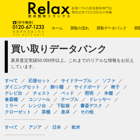
ホーム
買取の流れ
買取データバンク
買
買い取りデータバンク
家具査定実績50,000件以上。これまでのリアルな情報をお伝え
しています。
すべて
応接セット
サイドテーブル
ソファ
ダイニングセット
飾り棚
サイドボード
椅子
テレビ台
チェスト
ベッド
照明
本棚
食器棚
コンソール
テーブル
ドレッサー
ミラー
レンジ台
下駄箱
書斎デスク
クローゼット
茶棚
座卓
その他
すべて
アジア
日本
欧米