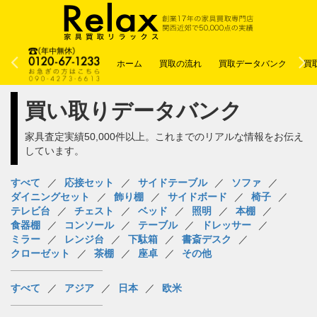
ホーム
買取の流れ
買取データバンク
買
買い取りデータバンク
家具査定実績50,000件以上。これまでのリアルな情報をお伝え
しています。
すべて
応接セット
サイドテーブル
ソファ
ダイニングセット
飾り棚
サイドボード
椅子
テレビ台
チェスト
ベッド
照明
本棚
食器棚
コンソール
テーブル
ドレッサー
ミラー
レンジ台
下駄箱
書斎デスク
クローゼット
茶棚
座卓
その他
すべて
アジア
日本
欧米