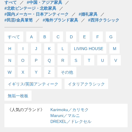
すべて
#中国・アジア家具
#北欧ビンテージ・北欧家具
#国内メーカー・日本アンティーク
#婚礼家具
#民芸/金具箪笥
#海外ブランド家具
#西洋クラシック
すべて
A
B
C
D
E
F
G
H
I
J
K
L
LIVING HOUSE
M
N
O
P
Q
R
S
T
U
V
W
X
Y
Z
その他
イギリス/英国アンティーク
イタリアクラシック
無垢一枚板
《人気のブランド》
Karimoku／カリモク
Maruni／マルニ
DREXEL／ドレクセル