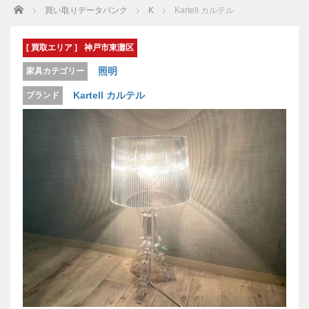
Home
買い取りデータバンク
K
Kartell カルテル
[ 買取エリア ]
神戸市東灘区
照明
家具カテゴリー
Kartell カルテル
ブランド